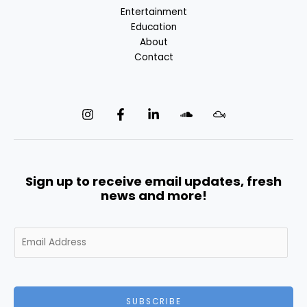
Entertainment
Education
About
Contact
Sign up to receive email updates, fresh
news and more!
E
m
a
i
l
SUBSCRIBE